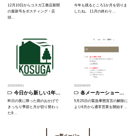
りました。
12月10日からコスガ工務店新聞
今年も残るところ1か月を切りま
の最新号をポスティング・店
したね。 11月の終わり…
頭…
2020/09/01
2020/06/05
今日から新しい1年が
各メーカーショール
スタートします。
ームをご検討の方は
昨日の夜に降った雨のおかげで
5月25日の緊急事態宣言の解除に
きっちり季節と月が切り替わっ
より6月から通常営業を開始す…
ご注意ください！
た9…
一覧ページへ