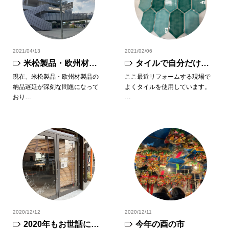
2021/04/13
2021/02/06
米松製品・欧州材製
タイルで自分だけの
品の納品遅延につい
リフォームを！
現在、米松製品・欧州材製品の
ここ最近リフォームする現場で
納品遅延が深刻な問題になって
よくタイルを使用しています。
て
おり…
…
2020/12/12
2020/12/11
2020年もお世話にな
今年の酉の市