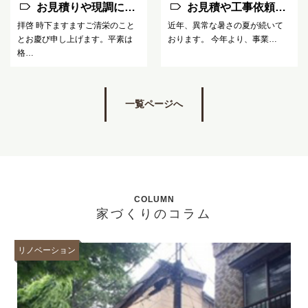
お見積りや現調に関
お見積や工事依頼へ
するお知らせ
のお願い
拝啓 時下ますますご清栄のこと
近年、異常な暑さの夏が続いて
とお慶び申し上げます。平素は
おります。 今年より、事業…
格…
一覧ページへ
COLUMN
家づくりのコラム
リノベーション