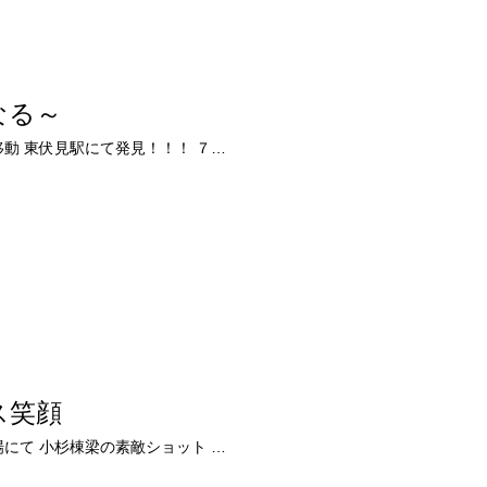
なる～
電車での移動 東伏見駅にて発見！！！ ７…
ス笑顔
先日の現場にて 小杉棟梁の素敵ショット …