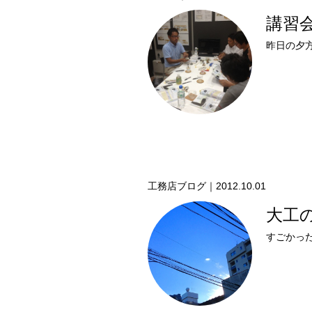
講習会
昨日の夕
工務店ブログ｜2012.10.01
大工