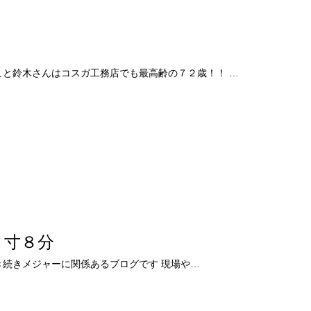
こと鈴木さんはコスガ工務店でも最高齢の７２歳！！ …
１寸８分
前回に引き続きメジャーに関係あるブログです 現場や…