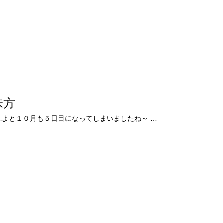
味方
あれよあれよと１０月も５日目になってしまいましたね～ …