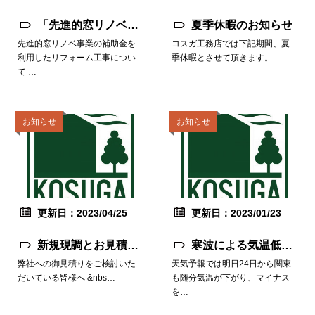
「先進的窓リノベ事
夏季休暇のお知らせ
業」の補助金を利用
先進的窓リノベ事業の補助金を
コスガ工務店では下記期間、夏
利用したリフォーム工事につい
季休暇とさせて頂きます。 …
した工事について
て …
お知らせ
お知らせ
更新日：2023/04/25
更新日：2023/01/23
新規現調とお見積り
寒波による気温低下
の状況について
による水道管の破裂
弊社への御見積りをご検討いた
天気予報では明日24日から関東
だいている皆様へ &nbs…
も随分気温が下がり、マイナス
にご注意ください
を…