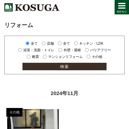
リフォーム
全て
店舗
全て
キッチン・LDK
浴室・洗面・トイレ
外壁・屋根
バリアフリー
耐震
マンションリフォーム
その他
2024年11月
その他