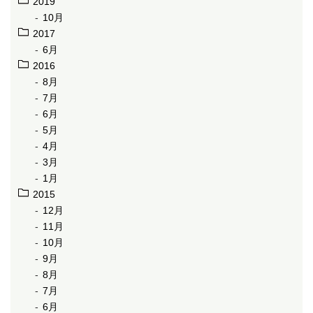
2019
10月
2017
6月
2016
8月
7月
6月
5月
4月
3月
1月
2015
12月
11月
10月
9月
8月
7月
6月