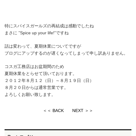
特にスパイスガールズの再結成は感動でしたね
まさに ”Spice up your life!”ですね
話は変わって、夏期休業についてですが
ブログにアップするのが遅くなってしまって申し訳ありません。
コスガ工務店はお盆期間のため
夏期休業をとらせて頂いております。
２０１２年８月１２（日）～８月１９日（日）
８月２０日からは通常営業です。
よろしくお願い致します。
＜＜ BACK
NEXT ＞＞