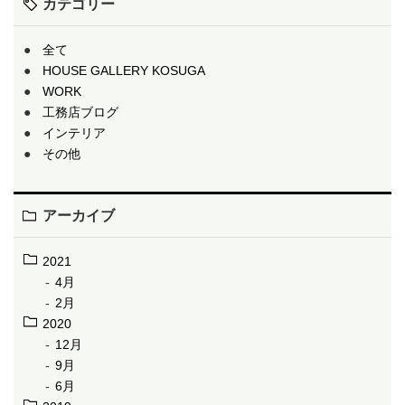
カテゴリー
全て
HOUSE GALLERY KOSUGA
WORK
工務店ブログ
インテリア
その他
アーカイブ
2021
4月
2月
2020
12月
9月
6月