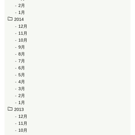
2月
1月
2014
12月
11月
10月
9月
8月
7月
6月
5月
4月
3月
2月
1月
2013
12月
11月
10月