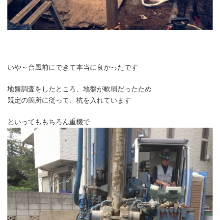
いや～台風前にできて本当に良かったです
地盤調査をしたところ、地盤が軟弱だったため
既定の箇所に従って、杭を入れています
といってももちろん重機で