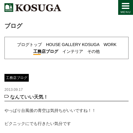
ブログ
ブログトップ
HOUSE GALLERY KOSUGA
WORK
工務店ブログ
インテリア
その他
工務店ブログ
2013.09.17
なんていい天気！
やっぱり台風後の青空は気持ちがいいですね！！
ピクニックにでも行きたい気分です