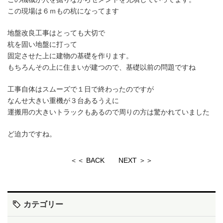
この現場は６ｍもの杭になってます
地盤改良工事はとっても大切で
杭を固い地盤に打って
固定させた上に建物の基礎を作ります。
もちろんその上に住まいが建つので、基礎以前の問題ですね
工事自体はスムーズで１日で終わったのですが
なんせ大きい重機が３台あるうえに
運搬用の大きいトラックもあるので周りの方は驚かれていました
ど迫力ですね。
＜＜ BACK
NEXT ＞＞
カテゴリー